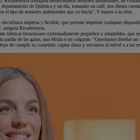
ad. Rivadeneyra trabajaba desarrollando sensores ambientales, de con
 departamento de Química y un día, tomando un café, nos dimos cuenta
n el tipo de sensores ambientales que yo hacía”. Y manos a la obra.
 electrónica impresa y flexible, que permite imprimir cualquier dispositiv
r”, asegura Rivadeneyra.
ermite fabricar biosensores extremadamente pequeños y adaptables, que
 patilla de las gafas, una férula o un colgante. “Queríamos diseñar un 
dejar de cumplir su cometido: captar datos y enviarlos al móvil o a un s