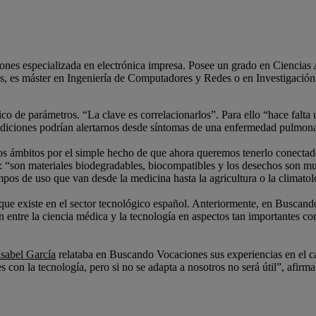
nes especializada en electrónica impresa. Posee un grado en Ciencias
s, es máster en Ingeniería de Computadores y Redes o en Investigaci
o de parámetros. “La clave es correlacionarlos”. Para ello “hace falt
iciones podrían alertarnos desde síntomas de una enfermedad pulmonar o
ámbitos por el simple hecho de que ahora queremos tenerlo conectado c
aja: “son materiales biodegradables, biocompatibles y los desechos son
ampos de uso que van desde la medicina hasta la agricultura o la climato
ue existe en el sector tecnológico español. Anteriormente, en Buscan
n entre la ciencia médica y la tecnología en aspectos tan importantes c
Isabel García
relataba en Buscando Vocaciones sus experiencias en el ca
on la tecnología, pero si no se adapta a nosotros no será útil”, afirma