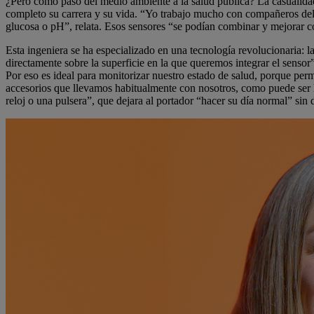
¿Pero cómo pasó del medio ambiente a la salud pública? La casualid
completo su carrera y su vida. “Yo trabajo mucho con compañeros del
glucosa o pH”, relata. Esos sensores “se podían combinar y mejorar co
Esta ingeniera se ha especializado en una tecnología revolucionaria: la
directamente sobre la superficie en la que queremos integrar el senso
Por eso es ideal para monitorizar nuestro estado de salud, porque p
accesorios que llevamos habitualmente con nosotros, como puede ser la
reloj o una pulsera”, que dejara al portador “hacer su día normal” sin 