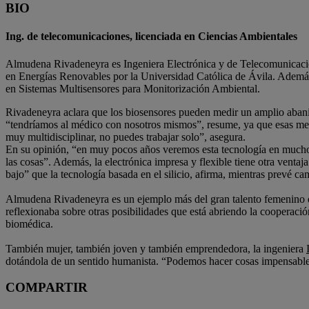
BIO
Ing. de telecomunicaciones, licenciada en Ciencias Ambientales
Almudena Rivadeneyra es Ingeniera Electrónica y de Telecomunicacio
en Energías Renovables por la Universidad Católica de Ávila. Ademá
en Sistemas Multisensores para Monitorización Ambiental.
Rivadeneyra aclara que los biosensores pueden medir un amplio abanic
“tendríamos al médico con nosotros mismos”, resume, ya que esas med
muy multidisciplinar, no puedes trabajar solo”, asegura.
En su opinión, “en muy pocos años veremos esta tecnología en muchos 
las cosas”. Además, la electrónica impresa y flexible tiene otra vent
bajo” que la tecnología basada en el silicio, afirma, mientras prevé c
Almudena Rivadeneyra es un ejemplo más del gran talento femenino q
reflexionaba sobre otras posibilidades que está abriendo la cooperació
biomédica.
También mujer, también joven y también emprendedora, la ingeniera
dotándola de un sentido humanista. “Podemos hacer cosas impensables c
COMPARTIR