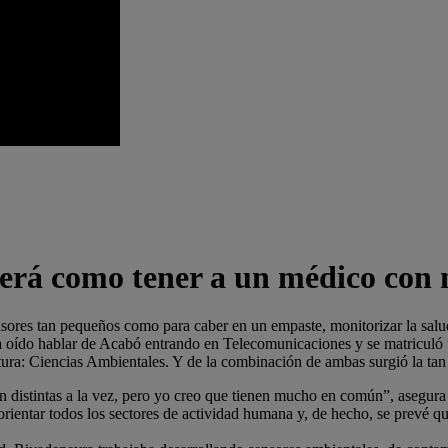
será como tener a un médico con n
ores tan pequeños como para caber en un empaste, monitorizar la salu
ía oído hablar de Acabó entrando en Telecomunicaciones y se matriculó u
tura: Ciencias Ambientales. Y de la combinación de ambas surgió la tan
distintas a la vez, pero yo creo que tienen mucho en común”, asegura l
entar todos los sectores de actividad humana y, de hecho, se prevé que