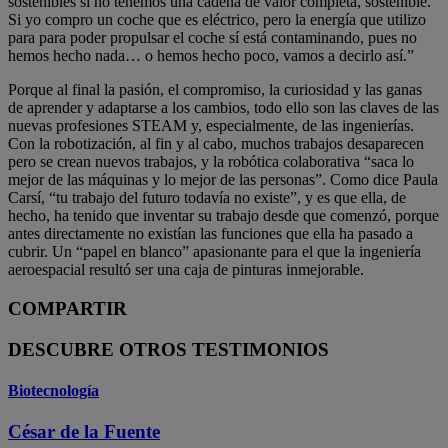
sostenibles si no tenemos una cadena de valor completa, sostenible.
Si yo compro un coche que es eléctrico, pero la energía que utilizo
para para poder propulsar el coche sí está contaminando, pues no
hemos hecho nada… o hemos hecho poco, vamos a decirlo así.”
Porque al final la pasión, el compromiso, la curiosidad y las ganas
de aprender y adaptarse a los cambios, todo ello son las claves de las
nuevas profesiones STEAM y, especialmente, de las ingenierías.
Con la robotización, al fin y al cabo, muchos trabajos desaparecen
pero se crean nuevos trabajos, y la robótica colaborativa “saca lo
mejor de las máquinas y lo mejor de las personas”. Como dice Paula
Carsí, “tu trabajo del futuro todavía no existe”, y es que ella, de
hecho, ha tenido que inventar su trabajo desde que comenzó, porque
antes directamente no existían las funciones que ella ha pasado a
cubrir. Un “papel en blanco” apasionante para el que la ingeniería
aeroespacial resultó ser una caja de pinturas inmejorable.
COMPARTIR
DESCUBRE OTROS TESTIMONIOS
Biotecnología
César de la Fuente