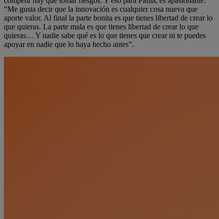
competir hay que tomar riesgos. Y eso para Paula, es apasionante:
“Me gusta decir que la innovación es cualquier cosa nueva que
aporte valor. Al final la parte bonita es que tienes libertad de crear lo
que quieras. La parte mala es que tienes libertad de crear lo que
quieras… Y nadie sabe qué es lo que tienes que crear ni te puedes
apoyar en nadie que lo haya hecho antes”.