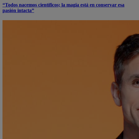
“Todos nacemos científicos; la magia está en conservar esa
pasión intacta”