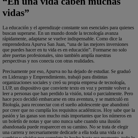
“En una vida caben muchas
vidas”
La educación y el aprendizaje constante son esenciales para quienes
buscan superarse. En un mundo donde la tecnología avanza
rápidamente, adaptarse se vuelve indispensable. Como dice la
emprendedora Apurva San Juan, “una de las mejores inversiones
que puedes hacer en tu vida es en educación”. Formarse no solo
abre puertas profesionales, sino también amplía nuestras
perspectivas y nos conecta con otras realidades.
Precisamente por eso, Apurva no ha dejado de estudiar. Se graduó
en Liderazgo y Emprendimiento, trabajó para distintas
organizaciones sociales y creó su propia empresa de tecnología,
LUP, un dispositivo que convierte texto en voz y permite volver a
leer a personas que han perdido la visión, total o parcialmente. Pero
hace poco decidió embarcarse en otra aventura, y se matriculó en
Biología, para reconectar con el sueño adolescente que abandonó
por creer que no cumplía los requisitos académicos. Hoy sabe que la
pasión y las ganas son mucho más importantes que los números en
un boletín de notas y que uno nunca sabe cuando una ilusión
abandonada puede reaparecer en su camino. No se trata de elegir
una carrera y necesariamente dedicarle a ella toda una vida o a
cambiar y olvidar por completo lo hecho hasta ese momento, todo lo