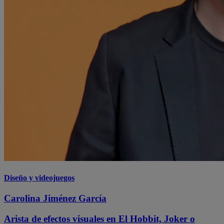
Diseño y videojuegos
Carolina Jiménez García
Arista de efectos visuales en El Hobbit, Joker o