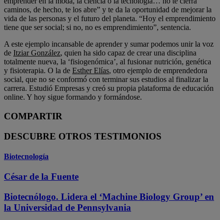
emprender en la moda, la ciencia o la tecnología… no te cierra
caminos, de hecho, te los abre” y te da la oportunidad de mejorar la
vida de las personas y el futuro del planeta. “Hoy el emprendimiento
tiene que ser social; si no, no es emprendimiento”, sentencia.
A este ejemplo incansable de aprender y sumar podemos unir la voz
de
Itziar González
, quien ha sido capaz de crear una disciplina
totalmente nueva, la ‘fisiogenómica’, al fusionar nutrición, genética
y fisioterapia. O la de
Esther Elías
, otro ejemplo de emprendedora
social, que no se conformó́ con terminar sus estudios al finalizar la
carrera. Estudió Empresas y creó su propia plataforma de educación
online. Y hoy sigue formando y formándose.
COMPARTIR
DESCUBRE OTROS TESTIMONIOS
Biotecnología
César de la Fuente
Biotecnólogo. Lidera el ‘Machine Biology Group’ en
la Universidad de Pennsylvania