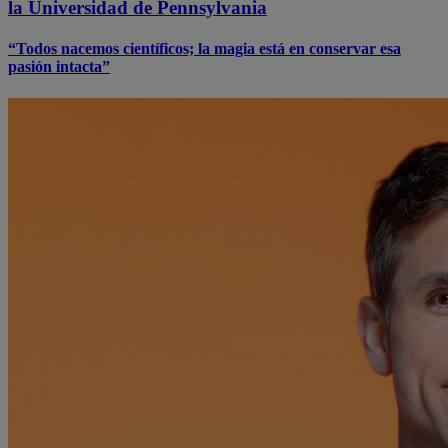
la Universidad de Pennsylvania
“Todos nacemos científicos; la magia está en conservar esa
pasión intacta”